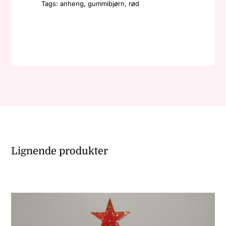
-
Tags:
anheng
,
gummibjørn
,
rød
Lys
rød/sølv
antall
Lignende produkter