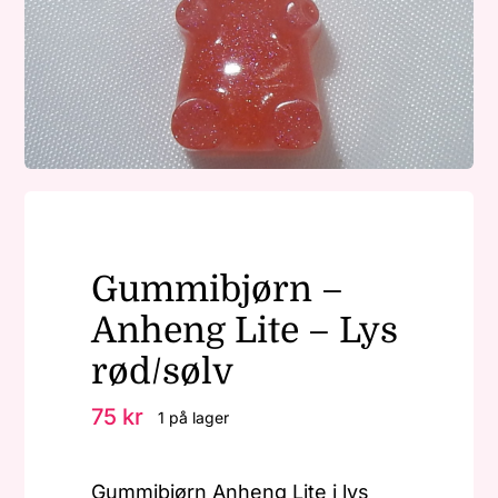
Nøkkelringer
Julepynt
Om MariEbbe
Gummibjørn –
Kontakt
Anheng Lite – Lys
rød/sølv
75
kr
1 på lager
Gummibjørn Anheng Lite i lys