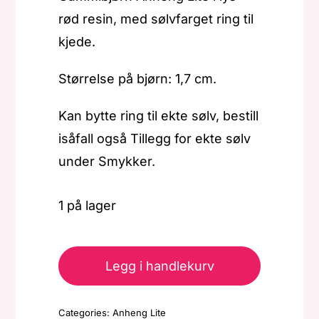
rød resin, med sølvfarget ring til
kjede.
Størrelse på bjørn: 1,7 cm.
Kan bytte ring til ekte sølv, bestill
isåfall også Tillegg for ekte sølv
under Smykker.
1 på lager
Gummibjørn
-
Legg i handlekurv
Anheng
Lite
Categories:
Anheng Lite