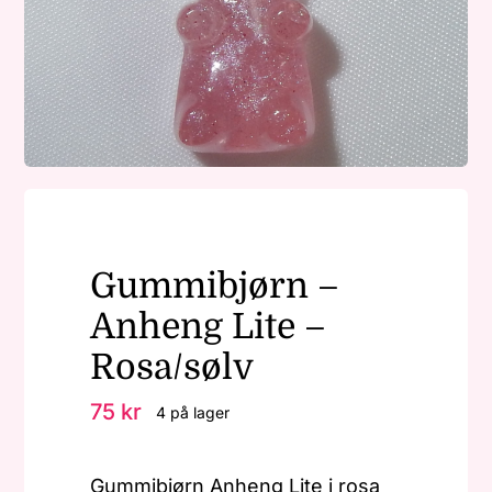
Nøkkelringer
Julepynt
Om MariEbbe
Gummibjørn –
Kontakt
Anheng Lite –
Rosa/sølv
75
kr
4 på lager
Gummibjørn Anheng Lite i rosa