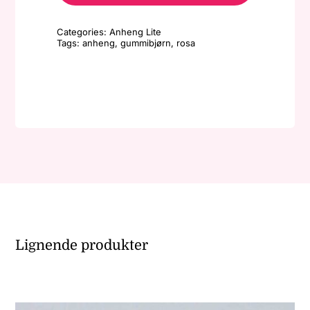
Lite
-
Categories:
Anheng Lite
Rosa/sølv
Tags:
anheng
,
gummibjørn
,
rosa
antall
Lignende produkter