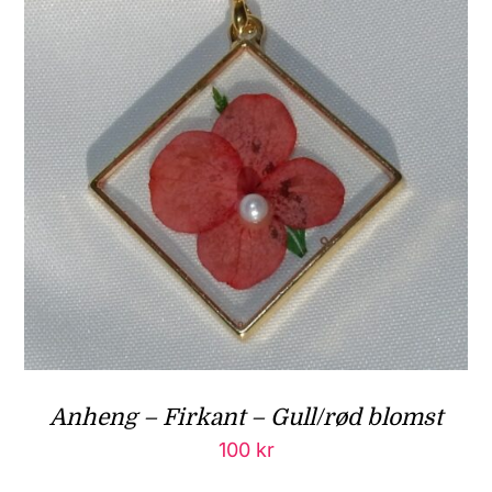
Anheng – Firkant – Gull/rød blomst
100
kr