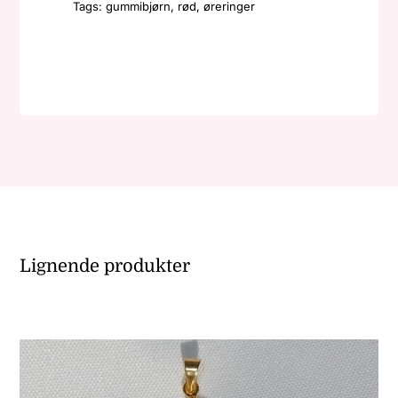
Lys
Tags:
gummibjørn
,
rød
,
øreringer
rød/sølv
antall
Lignende produkter