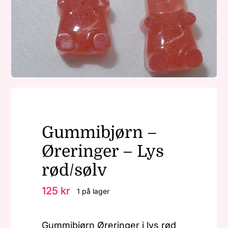
Nøkkelringer
Julepynt
Om MariEbbe
Gummibjørn –
Kontakt
Øreringer – Lys
rød/sølv
125
kr
1 på lager
Gummibjørn Øreringer i lys rød