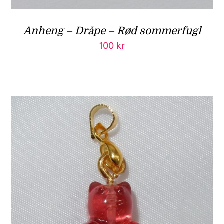
Anheng – Dråpe – Rød sommerfugl
100
kr