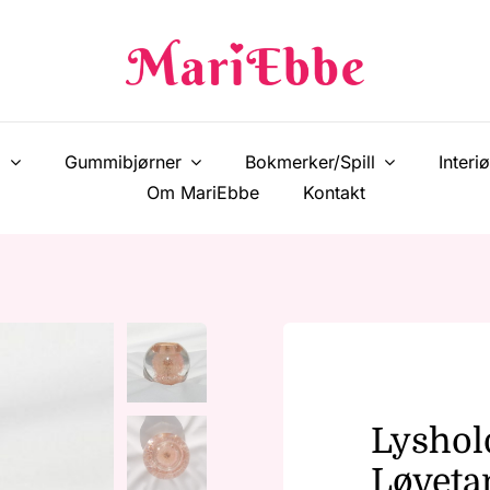
!
Gummibjørner
Bokmerker/Spill
Interiø
Om MariEbbe
Kontakt
Lyshol
Løveta