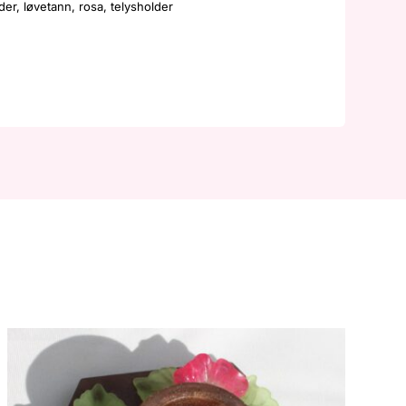
Løvetann
der
,
løvetann
,
rosa
,
telysholder
Rosa
antall