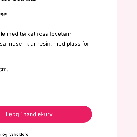
lager
le med tørket rosa løvetann
sa mose i klar resin, med plass for
 cm.
Lysholder
-
Legg i handlekurv
Kule
-
r og lysholdere