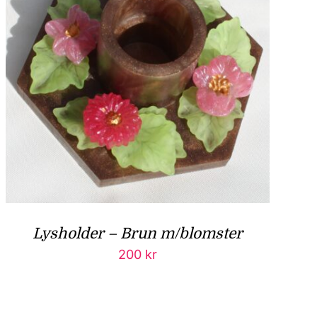
Lysholder – Brun m/blomster
200
kr