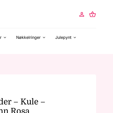
r
Nøkkelringer
Julepynt
der – Kule –
nn Rosa