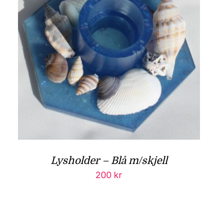
Lysholder – Blå m/skjell
200
kr