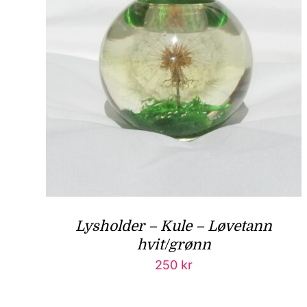
Lysholder – Kule – Løvetann
hvit/grønn
250
kr