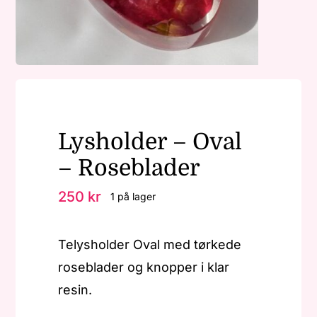
Nøkkelringer
Julepynt
Lysholder – Oval
Om MariEbbe
– Roseblader
Kontakt
250
kr
1 på lager
Telysholder Oval med tørkede
roseblader og knopper i klar
resin.