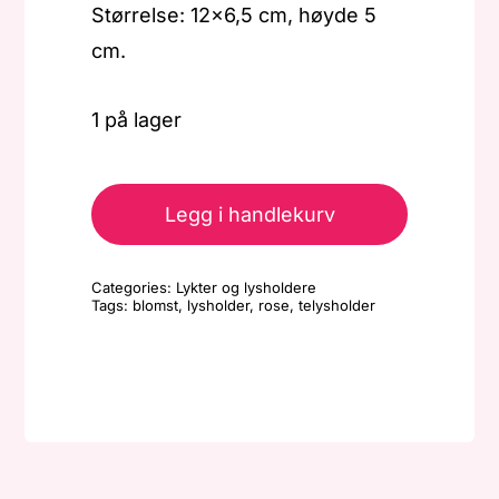
Størrelse: 12×6,5 cm, høyde 5
cm.
1 på lager
Lysholder
-
Legg i handlekurv
Oval
-
Categories:
Lykter og lysholdere
Roseblader
Tags:
blomst
,
lysholder
,
rose
,
telysholder
antall