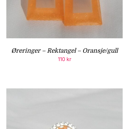
Øreringer – Rektangel – Oransje/gull
110
kr