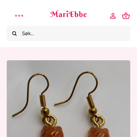
Skip
to
Toggle
content
Søk
Navigation
Alle produkter
etter:
Smykker
PRIDE!
Gummibjørner
Bokmerker/Spill
Interiør