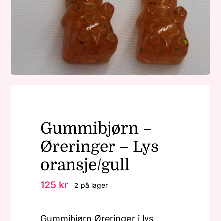
Nøkkelringer
Julepynt
Om MariEbbe
Gummibjørn –
Kontakt
Øreringer – Lys
oransje/gull
125
kr
2 på lager
Gummibjørn Øreringer i lys